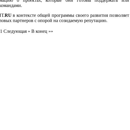
рмацию о проектах, которые они готовы поддержать или
командами.
Т.
RU
в контексте общей программы своего развития позволяет
еловых партнеров с опорой на созидаемую репутацию.
1
Следующая »
В конец »»