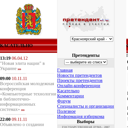
КАСАТЕЛЬНО
Претенденты
13:19
06.04.12
"Новая элита нации" в
Украине
Главная
Новости претендентов
09:00
10.11.11
Проекты претендентов
Всероссийская молодежная
Онлайн-конференции
конференция
Касательно
«Компьютерные технологии
Комментарии
в библиотечно-
Форум
информационных
Специалисты и организации
системах»
Полезное
Информация избиркома
22:00
09.11.11
Выборы
Объявлено о создании
ГОСУДАРСТВЕННАЯ ДУМА - 2007