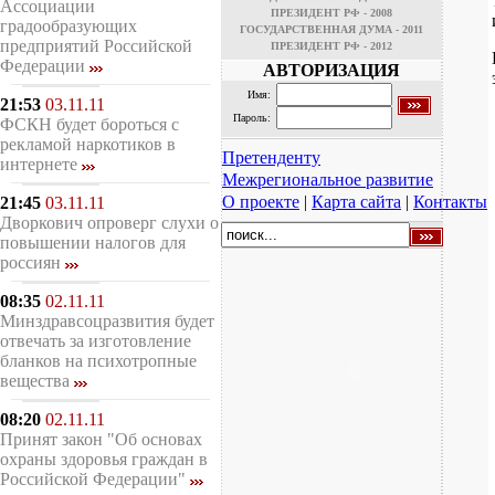
Ассоциации
ПРЕЗИДЕНТ РФ - 2008
градообразующих
ГОСУДАРСТВЕННАЯ ДУМА - 2011
предприятий Российской
ПРЕЗИДЕНТ РФ - 2012
Федерации
АВТОРИЗАЦИЯ
Имя:
21:53
03.11.11
Пароль:
ФСКН будет бороться с
рекламой наркотиков в
Претенденту
интернете
Межрегиональное развитие
О проекте
|
Карта сайта
|
Контакты
21:45
03.11.11
Дворкович опроверг слухи о
повышении налогов для
россиян
08:35
02.11.11
Минздравсоцразвития будет
отвечать за изготовление
бланков на психотропные
вещества
08:20
02.11.11
Принят закон "Об основах
охраны здоровья граждан в
Российской Федерации"