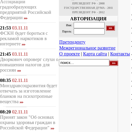
Ассоциации
ПРЕЗИДЕНТ РФ - 2008
градообразующих
ГОСУДАРСТВЕННАЯ ДУМА - 2011
предприятий Российской
ПРЕЗИДЕНТ РФ - 2012
Федерации
АВТОРИЗАЦИЯ
Имя:
21:53
03.11.11
Пароль:
ФСКН будет бороться с
рекламой наркотиков в
Претенденту
интернете
Межрегиональное развитие
О проекте
|
Карта сайта
|
Контакты
21:45
03.11.11
Дворкович опроверг слухи о
повышении налогов для
россиян
08:35
02.11.11
Минздравсоцразвития будет
отвечать за изготовление
бланков на психотропные
вещества
08:20
02.11.11
Принят закон "Об основах
охраны здоровья граждан в
Российской Федерации"