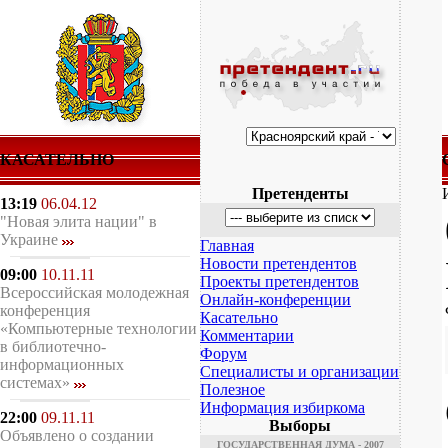
КАСАТЕЛЬНО
Претенденты
13:19
06.04.12
"Новая элита нации" в
Украине
Главная
Новости претендентов
09:00
10.11.11
Проекты претендентов
Всероссийская молодежная
Онлайн-конференции
конференция
Касательно
«Компьютерные технологии
Комментарии
в библиотечно-
Форум
информационных
Специалисты и организации
системах»
Полезное
Информация избиркома
22:00
09.11.11
Выборы
Объявлено о создании
ГОСУДАРСТВЕННАЯ ДУМА - 2007