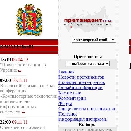
КАСАТЕЛЬНО
Претенденты
13:19
06.04.12
"Новая элита нации" в
Украине
Главная
Новости претендентов
09:00
10.11.11
Проекты претендентов
Всероссийская молодежная
Онлайн-конференции
конференция
Касательно
«Компьютерные технологии
Комментарии
в библиотечно-
Форум
информационных
Специалисты и организации
системах»
Полезное
Информация избиркома
22:00
09.11.11
Выборы
Объявлено о создании
ГОСУДАРСТВЕННАЯ ДУМА - 2007