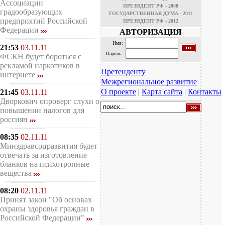
Ассоциации
ПРЕЗИДЕНТ РФ - 2008
градообразующих
ГОСУДАРСТВЕННАЯ ДУМА - 2011
предприятий Российской
ПРЕЗИДЕНТ РФ - 2012
Федерации
АВТОРИЗАЦИЯ
Имя:
21:53
03.11.11
Пароль:
ФСКН будет бороться с
рекламой наркотиков в
Претенденту
интернете
Межрегиональное развитие
О проекте
|
Карта сайта
|
Контакты
21:45
03.11.11
Дворкович опроверг слухи о
повышении налогов для
россиян
08:35
02.11.11
Минздравсоцразвития будет
отвечать за изготовление
бланков на психотропные
вещества
08:20
02.11.11
Принят закон "Об основах
охраны здоровья граждан в
Российской Федерации"